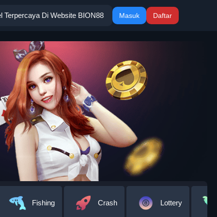
bsite BION88
Masuk
Daftar
Fishing
Crash
Lottery