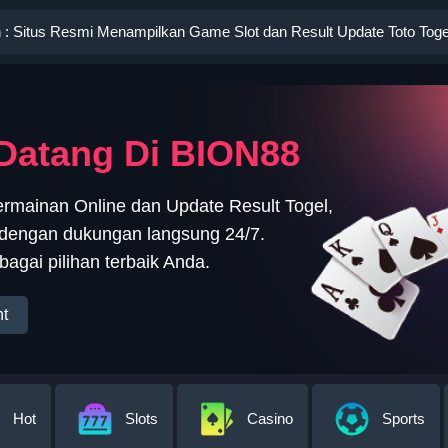
mpilkan Game Slot dan Result Update Toto Togel Terpercaya Di We
Datang Di
BION88
ermainan Online dan Update Result Togel,
dengan dukungan langsung 24/7.
agai pilihan terbaik Anda.
t
Hot
Slots
Casino
Sports