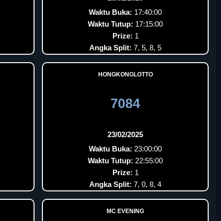
Waktu Buka:
17:40:00
Waktu Tutup:
17:15:00
Prize:
1
Angka Split:
7, 5, 8, 5
HONGKONGLOTTO
7084
23/02/2025
Waktu Buka:
23:00:00
Waktu Tutup:
22:55:00
Prize:
1
Angka Split:
7, 0, 8, 4
MC EVENING