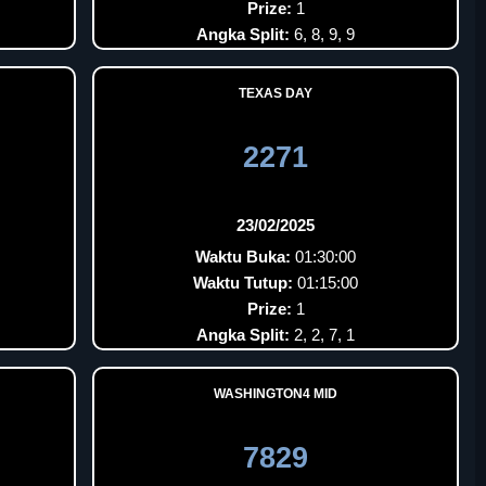
Prize:
1
Angka Split:
6, 8, 9, 9
TEXAS DAY
2271
23/02/2025
Waktu Buka:
01:30:00
Waktu Tutup:
01:15:00
Prize:
1
Angka Split:
2, 2, 7, 1
WASHINGTON4 MID
7829