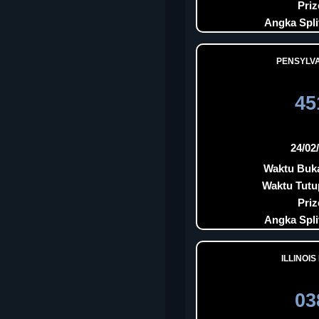
Priz
Angka Spli
PENSYLVA
45
24/02
Waktu Buk
Waktu Tutu
Priz
Angka Spli
ILLINOIS
03