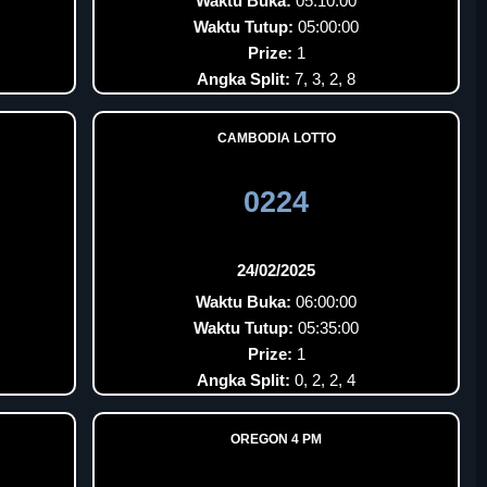
Waktu Buka:
05:10:00
Waktu Tutup:
05:00:00
Prize:
1
Angka Split:
7, 3, 2, 8
CAMBODIA LOTTO
0224
24/02/2025
Waktu Buka:
06:00:00
Waktu Tutup:
05:35:00
Prize:
1
Angka Split:
0, 2, 2, 4
OREGON 4 PM