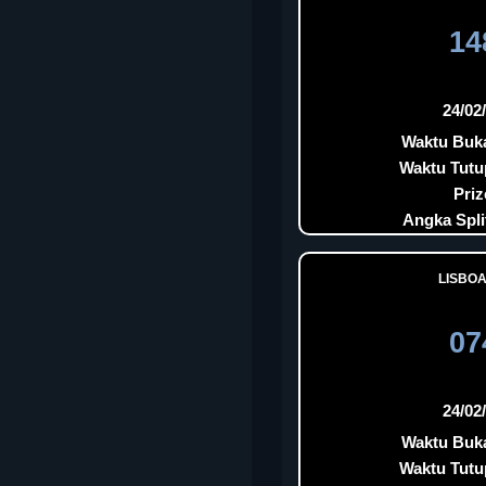
14
24/02
Waktu Buk
Waktu Tutu
Priz
Angka Spli
LISBOA
07
24/02
Waktu Buk
Waktu Tutu