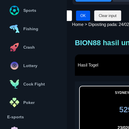
Sports
Search
Clear input
for:
Home
>
Diposting pada: 24/0
Fishing
BION88 hasil un
Crash
Hasil Togel
Lottery
Cock Fight
SYDNE
Poker
52
E-sports
23/02