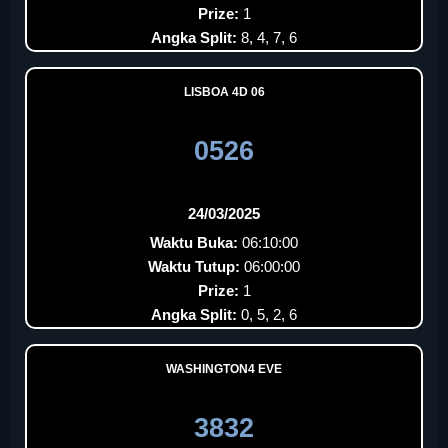
Prize:
1
Angka Split:
8, 4, 7, 6
LISBOA 4D 06
0526
24/03/2025
Waktu Buka:
06:10:00
Waktu Tutup:
06:00:00
Prize:
1
Angka Split:
0, 5, 2, 6
WASHINGTON4 EVE
3832