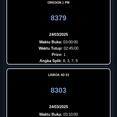
OREGON 1 PM
8379
24/03/2025
Waktu Buka:
03:00:00
Waktu Tutup:
02:45:00
Prize:
1
Angka Split:
8, 3, 7, 9
LISBOA 4D 03
8303
24/03/2025
Waktu Buka:
03:10:00