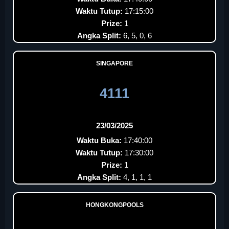
Waktu Tutup:
17:15:00
Prize:
1
Angka Split:
6, 5, 0, 6
SINGAPORE
4111
23/03/2025
Waktu Buka:
17:40:00
Waktu Tutup:
17:30:00
Prize:
1
Angka Split:
4, 1, 1, 1
HONGKONGPOOLS