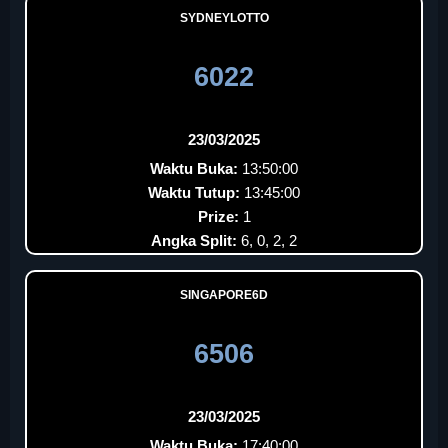
SYDNEYLOTTO
6022
23/03/2025
Waktu Buka:
13:50:00
Waktu Tutup:
13:45:00
Prize:
1
Angka Split:
6, 0, 2, 2
SINGAPORE6D
6506
23/03/2025
Waktu Buka:
17:40:00