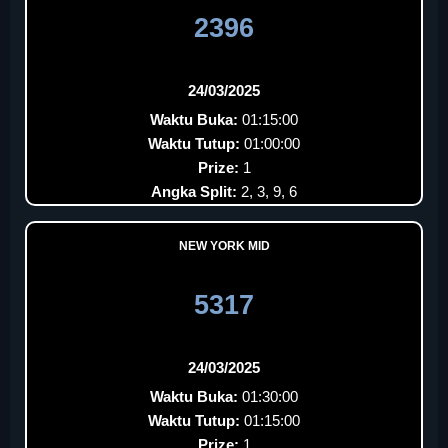
2396
24/03/2025
Waktu Buka:
01:15:00
Waktu Tutup:
01:00:00
Prize:
1
Angka Split:
2, 3, 9, 6
NEW YORK MID
5317
24/03/2025
Waktu Buka:
01:30:00
Waktu Tutup:
01:15:00
Prize:
1