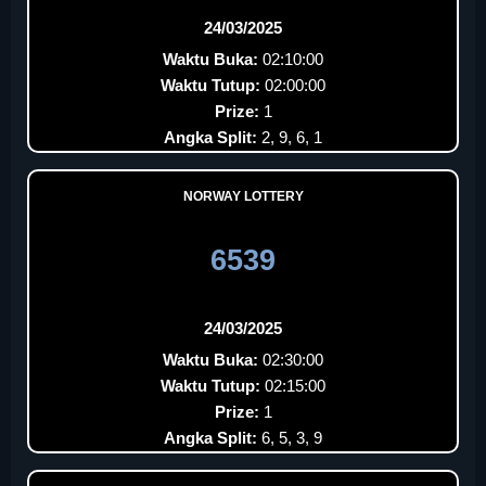
24/03/2025
Waktu Buka:
02:10:00
Waktu Tutup:
02:00:00
Prize:
1
Angka Split:
2, 9, 6, 1
NORWAY LOTTERY
6539
24/03/2025
Waktu Buka:
02:30:00
Waktu Tutup:
02:15:00
Prize:
1
Angka Split:
6, 5, 3, 9