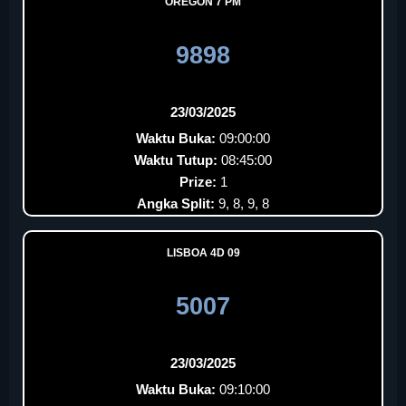
OREGON 7 PM
9898
23/03/2025
Waktu Buka:
09:00:00
Waktu Tutup:
08:45:00
Prize:
1
Angka Split:
9, 8, 9, 8
LISBOA 4D 09
5007
23/03/2025
Waktu Buka:
09:10:00