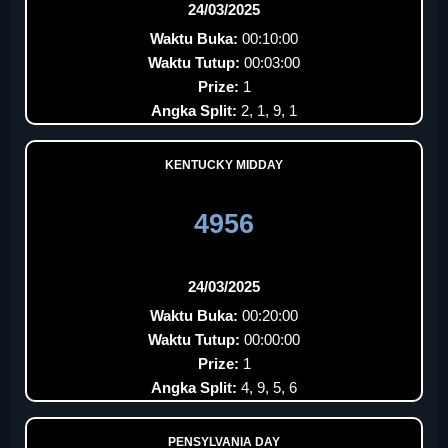
24/03/2025
Waktu Buka:
00:10:00
Waktu Tutup:
00:03:00
Prize:
1
Angka Split:
2, 1, 9, 1
KENTUCKY MIDDAY
4956
24/03/2025
Waktu Buka:
00:20:00
Waktu Tutup:
00:00:00
Prize:
1
Angka Split:
4, 9, 5, 6
PENSYLVANIA DAY