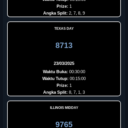
Prize:
1
Angka Split:
2, 7, 8, 9
TEXAS DAY
8713
23/03/2025
Waktu Buka:
00:30:00
Waktu Tutup:
00:15:00
Prize:
1
Angka Split:
8, 7, 1, 3
ILLINOIS MIDDAY
9765