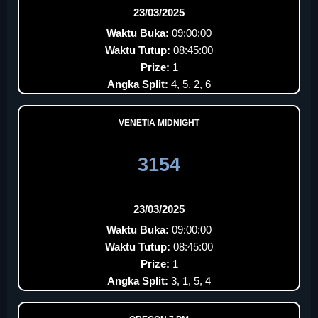
23/03/2025
Waktu Buka:
09:00:00
Waktu Tutup:
08:45:00
Prize:
1
Angka Split:
4, 5, 2, 6
VENETIA MIDNIGHT
3154
23/03/2025
Waktu Buka:
09:00:00
Waktu Tutup:
08:45:00
Prize:
1
Angka Split:
3, 1, 5, 4