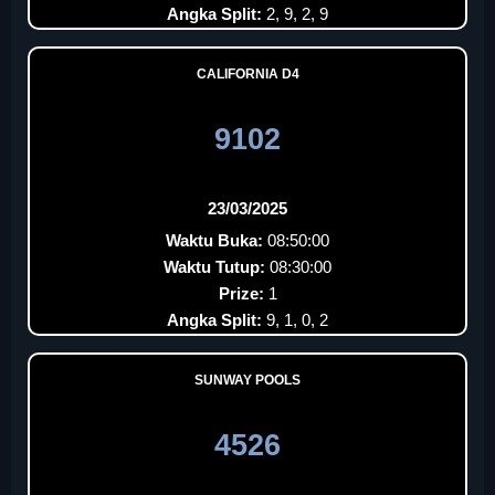
Angka Split:
2, 9, 2, 9
CALIFORNIA D4
9102
23/03/2025
Waktu Buka:
08:50:00
Waktu Tutup:
08:30:00
Prize:
1
Angka Split:
9, 1, 0, 2
SUNWAY POOLS
4526