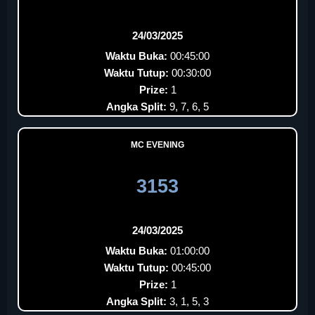
24/03/2025
Waktu Buka:
00:45:00
Waktu Tutup:
00:30:00
Prize:
1
Angka Split:
9, 7, 6, 5
MC EVENING
3153
24/03/2025
Waktu Buka:
01:00:00
Waktu Tutup:
00:45:00
Prize:
1
Angka Split:
3, 1, 5, 3