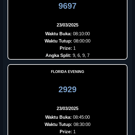
9697
23/03/2025
Waktu Buka:
08:10:00
Waktu Tutup:
08:00:00
Prize:
1
Angka Split:
9, 6, 9, 7
FLORIDA EVENING
2929
23/03/2025
Waktu Buka:
08:45:00
Waktu Tutup:
08:30:00
Prize:
1