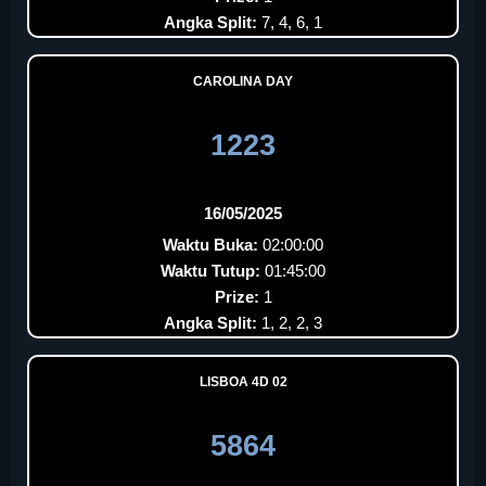
Angka Split:
7, 4, 6, 1
CAROLINA DAY
1223
16/05/2025
Waktu Buka:
02:00:00
Waktu Tutup:
01:45:00
Prize:
1
Angka Split:
1, 2, 2, 3
LISBOA 4D 02
5864