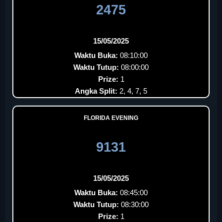
2475
15/05/2025
Waktu Buka:
08:10:00
Waktu Tutup:
08:00:00
Prize:
1
Angka Split:
2, 4, 7, 5
FLORIDA EVENING
9131
15/05/2025
Waktu Buka:
08:45:00
Waktu Tutup:
08:30:00
Prize:
1