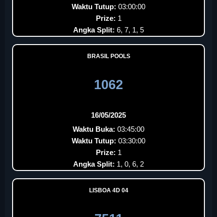
Waktu Tutup:
03:00:00
Prize:
1
Angka Split:
6, 7, 1, 5
BRASIL POOLS
1062
16/05/2025
Waktu Buka:
03:45:00
Waktu Tutup:
03:30:00
Prize:
1
Angka Split:
1, 0, 6, 2
LISBOA 4D 04