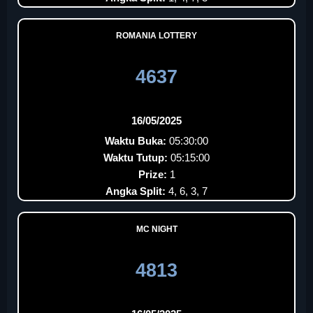
ROMANIA LOTTERY
4637
16/05/2025
Waktu Buka:
05:30:00
Waktu Tutup:
05:15:00
Prize:
1
Angka Split:
4, 6, 3, 7
MC NIGHT
4813