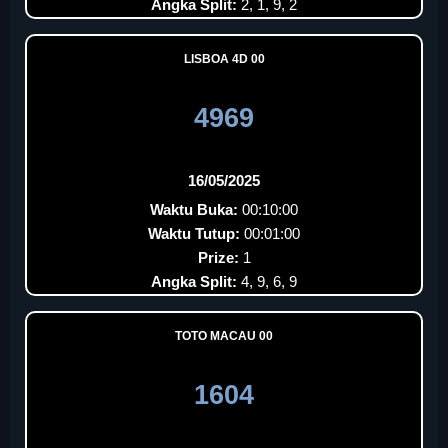
Angka Split:
2, 1, 9, 2
LISBOA 4D 00
4969
16/05/2025
Waktu Buka:
00:10:00
Waktu Tutup:
00:01:00
Prize:
1
Angka Split:
4, 9, 6, 9
TOTO MACAU 00
1604