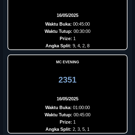
16/05/2025
Waktu Buka:
00:45:00
Waktu Tutup:
00:30:00
Prize:
1
Angka Split:
9, 4, 2, 8
MC EVENING
2351
16/05/2025
Waktu Buka:
01:00:00
Waktu Tutup:
00:45:00
Prize:
1
Angka Split:
2, 3, 5, 1