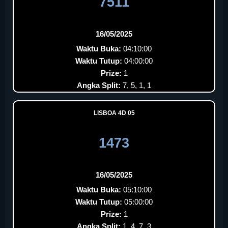
7511
16/05/2025
Waktu Buka:
04:10:00
Waktu Tutup:
04:00:00
Prize:
1
Angka Split:
7, 5, 1, 1
LISBOA 4D 05
1473
16/05/2025
Waktu Buka:
05:10:00
Waktu Tutup:
05:00:00
Prize:
1
Angka Split:
1, 4, 7, 3