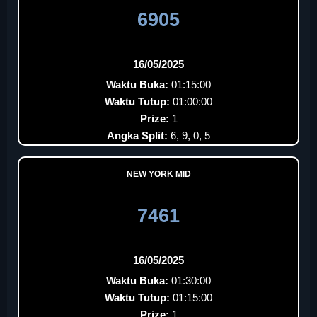
6905
16/05/2025
Waktu Buka:
01:15:00
Waktu Tutup:
01:00:00
Prize:
1
Angka Split:
6, 9, 0, 5
NEW YORK MID
7461
16/05/2025
Waktu Buka:
01:30:00
Waktu Tutup:
01:15:00
Prize:
1