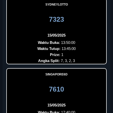
SYDNEYLOTTO
7323
15/05/2025
Waktu Buka:
13:50:00
Waktu Tutup:
13:45:00
Prize:
1
Angka Split:
7, 3, 2, 3
SINGAPORE6D
7610
15/05/2025
Waktu Buka:
17:40:00