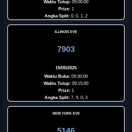
Waktu Tutup:
09:00:00
Prize:
1
Angka Split:
0, 0, 1, 2
ILLINOIS EVE
7903
15/05/2025
Waktu Buka:
09:30:00
Waktu Tutup:
09:15:00
Prize:
1
Angka Split:
7, 9, 0, 3
NEW YORK EVE
5146