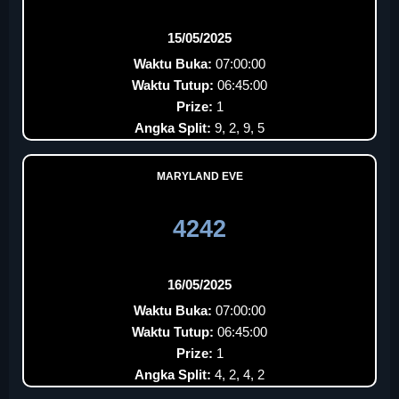
15/05/2025
Waktu Buka:
07:00:00
Waktu Tutup:
06:45:00
Prize:
1
Angka Split:
9, 2, 9, 5
MARYLAND EVE
4242
16/05/2025
Waktu Buka:
07:00:00
Waktu Tutup:
06:45:00
Prize:
1
Angka Split:
4, 2, 4, 2