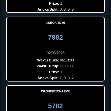
Prize:
1
Angka Split:
0, 3, 9, 9
LISBOA 4D 06
7982
02/06/2025
Waktu Buka:
06:10:00
Waktu Tutup:
06:00:00
Prize:
1
Angka Split:
7, 9, 8, 2
WASHINGTON4 EVE
5782