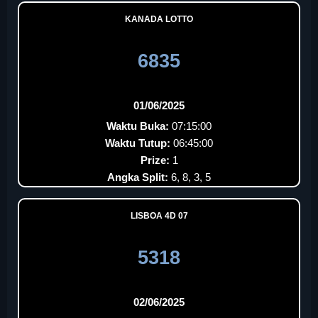
KANADA LOTTO
6835
01/06/2025
Waktu Buka:
07:15:00
Waktu Tutup:
06:45:00
Prize:
1
Angka Split:
6, 8, 3, 5
LISBOA 4D 07
5318
02/06/2025