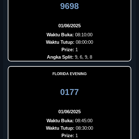
9698
01/06/2025
Waktu Buka:
08:10:00
Waktu Tutup:
08:00:00
Prize:
1
Angka Split:
9, 6, 9, 8
FLORIDA EVENING
0177
01/06/2025
Waktu Buka:
08:45:00
Waktu Tutup:
08:30:00
Prize:
1