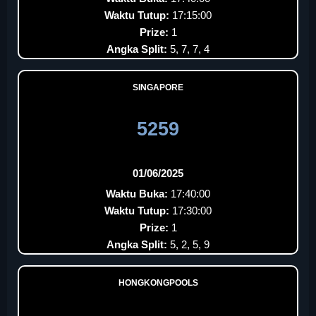
Waktu Tutup:
17:15:00
Prize:
1
Angka Split:
5, 7, 7, 4
SINGAPORE
5259
01/06/2025
Waktu Buka:
17:40:00
Waktu Tutup:
17:30:00
Prize:
1
Angka Split:
5, 2, 5, 9
HONGKONGPOOLS