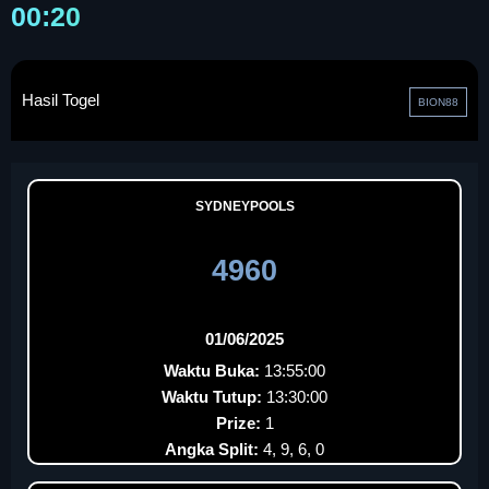
00:20
Hasil Togel
BION88
SYDNEYPOOLS
4960
01/06/2025
Waktu Buka:
13:55:00
Waktu Tutup:
13:30:00
Prize:
1
Angka Split:
4, 9, 6, 0