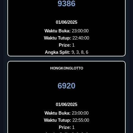
9386
01/06/2025
Waktu Buka:
23:00:00
Waktu Tutup:
22:40:00
Prize:
1
Angka Split:
9, 3, 8, 6
HONGKONGLOTTO
6920
01/06/2025
Waktu Buka:
23:00:00
Waktu Tutup:
22:55:00
Prize:
1