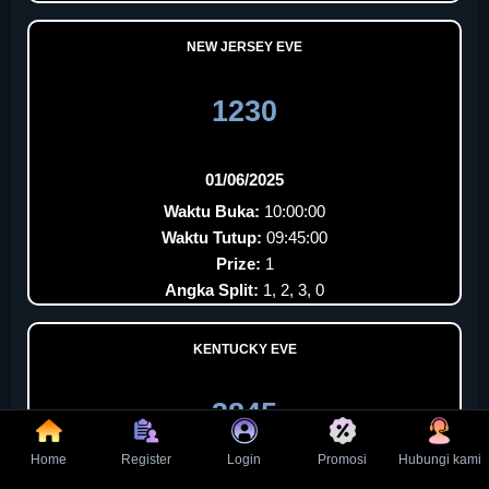
NEW JERSEY EVE
1230
01/06/2025
Waktu Buka:
10:00:00
Waktu Tutup:
09:45:00
Prize:
1
Angka Split:
1, 2, 3, 0
KENTUCKY EVE
3845
Home
Register
Login
Promosi
Hubungi kami
01/06/2025