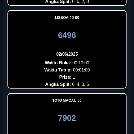
Angka Split:
6, 9, 2, 0
LISBOA 4D 00
6496
02/06/2025
Waktu Buka:
00:10:00
Waktu Tutup:
00:01:00
Prize:
1
Angka Split:
6, 4, 9, 6
TOTO MACAU 00
7902