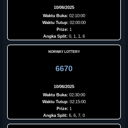
10/06/2025
Waktu Buka:
02:10:00
Waktu Tutup:
02:00:00
Prize:
1
Angka Split:
0, 1, 1, 6
NORWAY LOTTERY
6670
10/06/2025
Waktu Buka:
02:30:00
Waktu Tutup:
02:15:00
Prize:
1
Angka Split:
6, 6, 7, 0