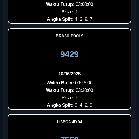
Waktu Tutup:
03:00:00
Prize:
1
Angka Split:
4, 2, 8, 7
BRASIL POOLS
9429
10/06/2025
Waktu Buka:
03:45:00
Waktu Tutup:
03:30:00
Prize:
1
Angka Split:
9, 4, 2, 9
LISBOA 4D 04