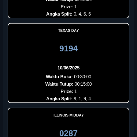
Prize:
1
Angka Split:
0, 4, 6, 6
TEXAS DAY
9194
10/06/2025
Waktu Buka:
00:30:00
Waktu Tutup:
00:15:00
Prize:
1
Angka Split:
9, 1, 9, 4
ILLINOIS MIDDAY
0287