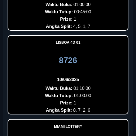
Waktu Buka:
01:00:00
Waktu Tutup:
00:45:00
Prize:
1
Angka Split:
4, 5, 1, 7
LISBOA 4D 01
8726
10/06/2025
Waktu Buka:
01:10:00
Waktu Tutup:
01:00:00
Prize:
1
Angka Split:
8, 7, 2, 6
MIAMI LOTTERY