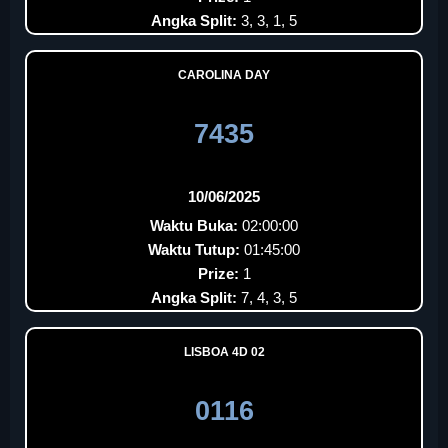
Angka Split:
3, 3, 1, 5
CAROLINA DAY
7435
10/06/2025
Waktu Buka:
02:00:00
Waktu Tutup:
01:45:00
Prize:
1
Angka Split:
7, 4, 3, 5
LISBOA 4D 02
0116