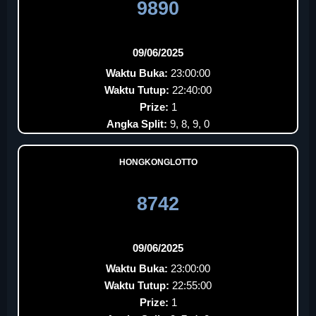
9890
09/06/2025
Waktu Buka:
23:00:00
Waktu Tutup:
22:40:00
Prize:
1
Angka Split:
9, 8, 9, 0
HONGKONGLOTTO
8742
09/06/2025
Waktu Buka:
23:00:00
Waktu Tutup:
22:55:00
Prize:
1