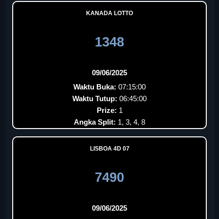
KANADA LOTTO
1348
09/06/2025
Waktu Buka:
07:15:00
Waktu Tutup:
06:45:00
Prize:
1
Angka Split:
1, 3, 4, 8
LISBOA 4D 07
7490
09/06/2025