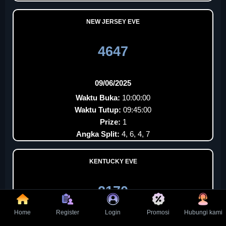
NEW JERSEY EVE
4647
09/06/2025
Waktu Buka:
10:00:00
Waktu Tutup:
09:45:00
Prize:
1
Angka Split:
4, 6, 4, 7
KENTUCKY EVE
2170
Home
Register
Login
Promosi
Hubungi kami
09/06/2025