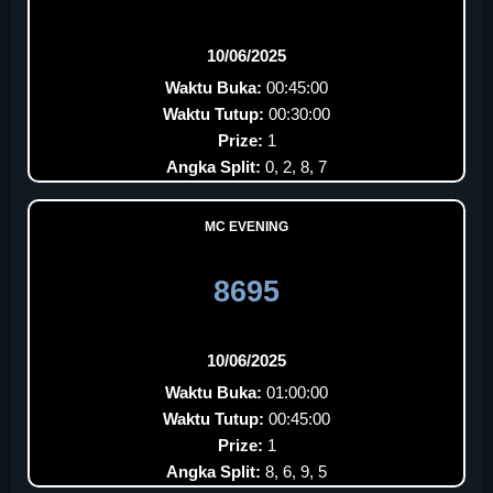
10/06/2025
Waktu Buka:
00:45:00
Waktu Tutup:
00:30:00
Prize:
1
Angka Split:
0, 2, 8, 7
MC EVENING
8695
10/06/2025
Waktu Buka:
01:00:00
Waktu Tutup:
00:45:00
Prize:
1
Angka Split:
8, 6, 9, 5