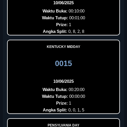
10/06/2025
Waktu Buka:
00:10:00
Waktu Tutup:
00:01:00
Prize:
1
Angka Split:
0, 8, 2, 8
KENTUCKY MIDDAY
0015
10/06/2025
Waktu Buka:
00:20:00
Waktu Tutup:
00:00:00
Prize:
1
Angka Split:
0, 0, 1, 5
PENSYLVANIA DAY