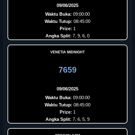
09/06/2025
Waktu Buka:
09:00:00
Waktu Tutup:
08:45:00
Prize:
1
Angka Split:
7, 9, 6, 0
VENETIA MIDNIGHT
7659
09/06/2025
Waktu Buka:
09:00:00
Waktu Tutup:
08:45:00
Prize:
1
Angka Split:
7, 6, 5, 9