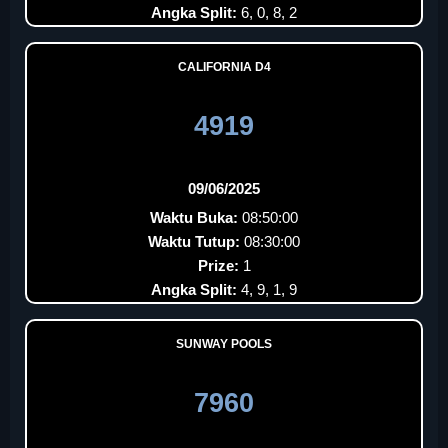
Angka Split:
6, 0, 8, 2
CALIFORNIA D4
4919
09/06/2025
Waktu Buka:
08:50:00
Waktu Tutup:
08:30:00
Prize:
1
Angka Split:
4, 9, 1, 9
SUNWAY POOLS
7960