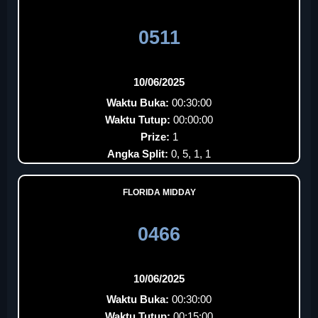
0511
10/06/2025
Waktu Buka:
00:30:00
Waktu Tutup:
00:00:00
Prize:
1
Angka Split:
0, 5, 1, 1
FLORIDA MIDDAY
0466
10/06/2025
Waktu Buka:
00:30:00
Waktu Tutup:
00:15:00