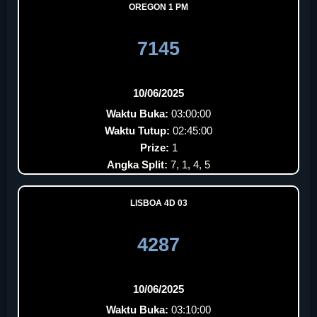
OREGON 1 PM
7145
10/06/2025
Waktu Buka:
03:00:00
Waktu Tutup:
02:45:00
Prize:
1
Angka Split:
7, 1, 4, 5
LISBOA 4D 03
4287
10/06/2025
Waktu Buka:
03:10:00