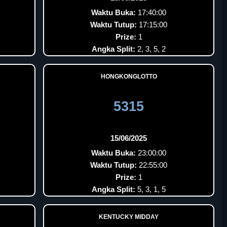
Waktu Buka:
17:40:00
Waktu Tutup:
17:15:00
Prize:
1
Angka Split:
2, 3, 5, 2
HONGKONGLOTTO
5315
15/06/2025
Waktu Buka:
23:00:00
Waktu Tutup:
22:55:00
Prize:
1
Angka Split:
5, 3, 1, 5
KENTUCKY MIDDAY