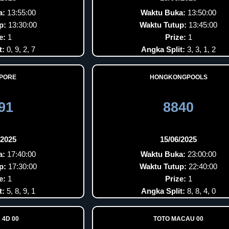
a:
13:55:00
Waktu Buka:
13:50:00
p:
13:30:00
Waktu Tutup:
13:45:00
e:
1
Prize:
1
t:
0, 9, 2, 7
Angka Split:
3, 3, 1, 2
PORE
HONGKONGPOOLS
91
8840
/2025
15/06/2025
a:
17:40:00
Waktu Buka:
23:00:00
p:
17:30:00
Waktu Tutup:
22:40:00
e:
1
Prize:
1
t:
5, 8, 9, 1
Angka Split:
8, 8, 4, 0
 4D 00
TOTO MACAU 00