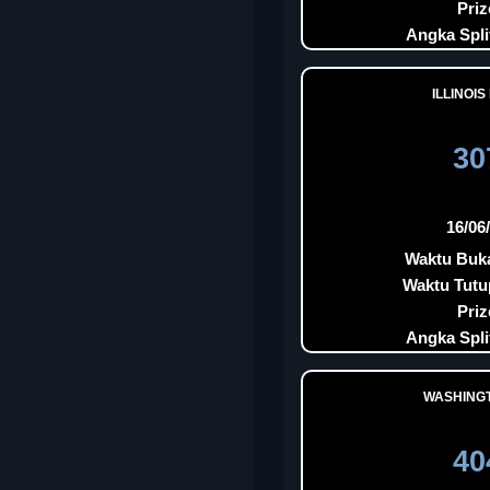
Priz
Angka Spli
ILLINOIS
30
16/06
Waktu Buk
Waktu Tutu
Priz
Angka Spli
WASHINGT
40