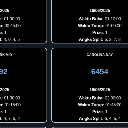
/2025
16/06/2025
a:
01:00:00
Waktu Buka:
01:10:00
p:
00:45:00
Waktu Tutup:
01:00:00
e:
1
Prize:
1
t:
4, 0, 4, 5
Angka Split:
6, 2, 7, 8
RK MID
CAROLINA DAY
92
6454
/2025
16/06/2025
a:
01:30:00
Waktu Buka:
02:00:00
p:
01:15:00
Waktu Tutup:
01:45:00
e:
1
Prize:
1
t:
4, 7, 9, 2
Angka Split:
6, 4, 5, 4