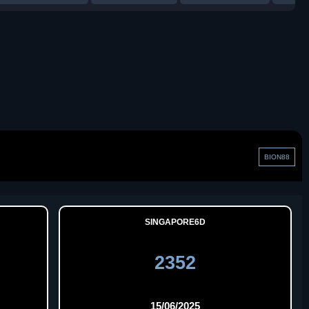
BION88
SINGAPORE6D
2352
15/06/2025