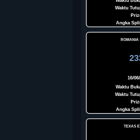
Waktu Buk
Waktu Tutu
Priz
Angka Spli
ROMANIA 
23
16/06
Waktu Buk
Waktu Tutu
Priz
Angka Spli
TEXAS E