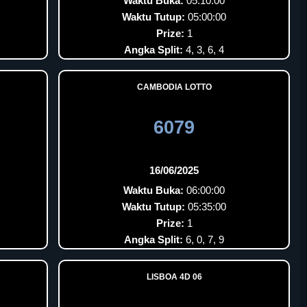
Waktu Buka:
05:10:00
Waktu Tutup:
05:00:00
Prize:
1
Angka Split:
4, 3, 6, 4
CAMBODIA LOTTO
6079
16/06/2025
Waktu Buka:
06:00:00
Waktu Tutup:
05:35:00
Prize:
1
Angka Split:
6, 0, 7, 9
LISBOA 4D 06