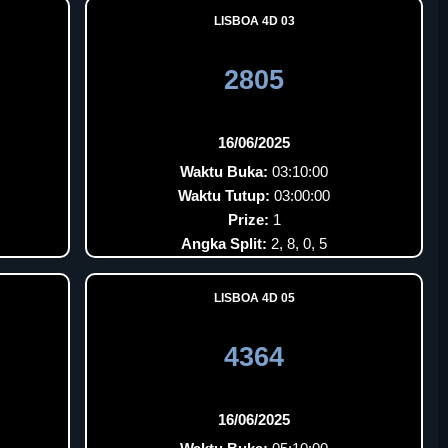
LISBOA 4D 03
2805
16/06/2025
Waktu Buka:
03:10:00
Waktu Tutup:
03:00:00
Prize:
1
Angka Split:
2, 8, 0, 5
LISBOA 4D 05
4364
16/06/2025