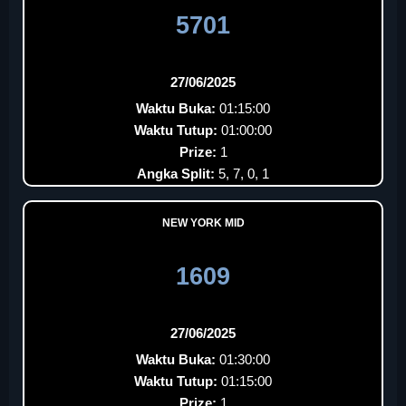
5701
27/06/2025
Waktu Buka:
01:15:00
Waktu Tutup:
01:00:00
Prize:
1
Angka Split:
5, 7, 0, 1
NEW YORK MID
1609
27/06/2025
Waktu Buka:
01:30:00
Waktu Tutup:
01:15:00
Prize:
1