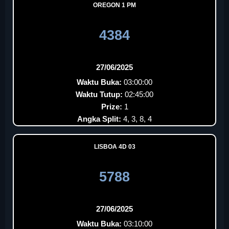
OREGON 1 PM
4384
27/06/2025
Waktu Buka:
03:00:00
Waktu Tutup:
02:45:00
Prize:
1
Angka Split:
4, 3, 8, 4
LISBOA 4D 03
5788
27/06/2025
Waktu Buka:
03:10:00