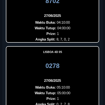
8702
27/06/2025
Waktu Buka:
04:10:00
Waktu Tutup:
04:00:00
Prize:
1
Angka Split:
8, 7, 0, 2
LISBOA 4D 05
0278
27/06/2025
Waktu Buka:
05:10:00
Waktu Tutup:
05:00:00
Prize:
1
Angka Split:
0, 2, 7, 8