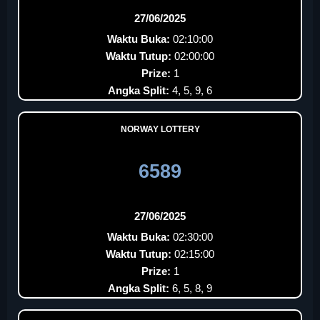
27/06/2025
Waktu Buka:
02:10:00
Waktu Tutup:
02:00:00
Prize:
1
Angka Split:
4, 5, 9, 6
NORWAY LOTTERY
6589
27/06/2025
Waktu Buka:
02:30:00
Waktu Tutup:
02:15:00
Prize:
1
Angka Split:
6, 5, 8, 9