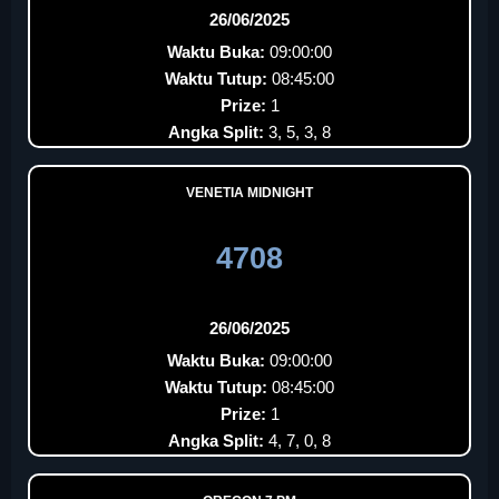
26/06/2025
Waktu Buka:
09:00:00
Waktu Tutup:
08:45:00
Prize:
1
Angka Split:
3, 5, 3, 8
VENETIA MIDNIGHT
4708
26/06/2025
Waktu Buka:
09:00:00
Waktu Tutup:
08:45:00
Prize:
1
Angka Split:
4, 7, 0, 8