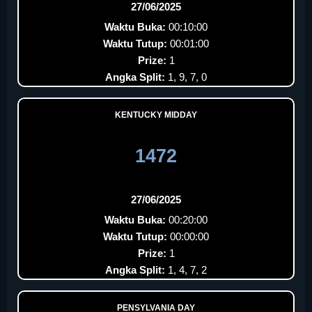
27/06/2025
Waktu Buka:
00:10:00
Waktu Tutup:
00:01:00
Prize:
1
Angka Split:
1, 9, 7, 0
KENTUCKY MIDDAY
1472
27/06/2025
Waktu Buka:
00:20:00
Waktu Tutup:
00:00:00
Prize:
1
Angka Split:
1, 4, 7, 2
PENSYLVANIA DAY