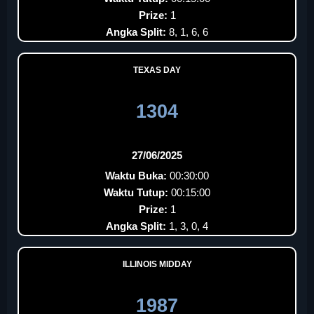
Prize:
1
Angka Split:
8, 1, 6, 6
TEXAS DAY
1304
27/06/2025
Waktu Buka:
00:30:00
Waktu Tutup:
00:15:00
Prize:
1
Angka Split:
1, 3, 0, 4
ILLINOIS MIDDAY
1987