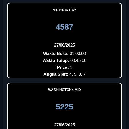
VIRGINIA DAY
4587
27/06/2025
Waktu Buka:
01:00:00
Waktu Tutup:
00:45:00
Prize:
1
Angka Split:
4, 5, 8, 7
WASHINGTON4 MID
5225
27/06/2025