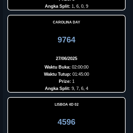
Angka Split:
1, 6, 0, 9
CAROLINA DAY
9764
27/06/2025
Waktu Buka:
02:00:00
Waktu Tutup:
01:45:00
Prize:
1
Angka Split:
9, 7, 6, 4
LISBOA 4D 02
4596