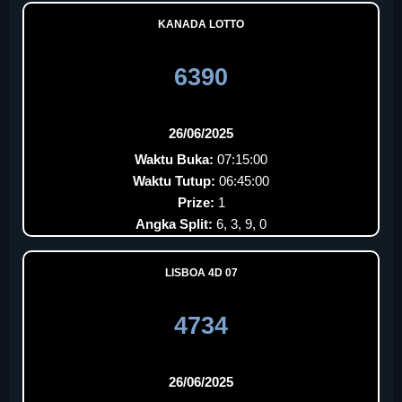
KANADA LOTTO
6390
26/06/2025
Waktu Buka:
07:15:00
Waktu Tutup:
06:45:00
Prize:
1
Angka Split:
6, 3, 9, 0
LISBOA 4D 07
4734
26/06/2025