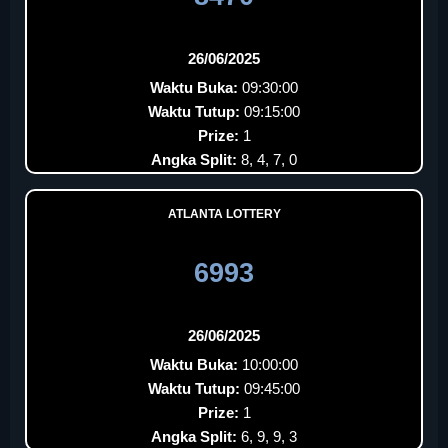
26/06/2025
Waktu Buka:
09:30:00
Waktu Tutup:
09:15:00
Prize:
1
Angka Split:
8, 4, 7, 0
ATLANTA LOTTERY
6993
26/06/2025
Waktu Buka:
10:00:00
Waktu Tutup:
09:45:00
Prize:
1
Angka Split:
6, 9, 9, 3