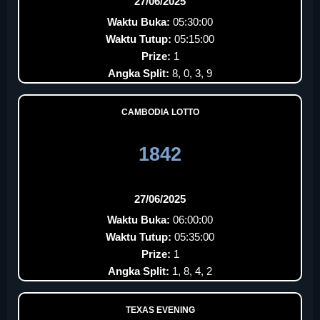
27/06/2025
Waktu Buka:
05:30:00
Waktu Tutup:
05:15:00
Prize:
1
Angka Split:
8, 0, 3, 9
CAMBODIA LOTTO
1842
27/06/2025
Waktu Buka:
06:00:00
Waktu Tutup:
05:35:00
Prize:
1
Angka Split:
1, 8, 4, 2
TEXAS EVENING