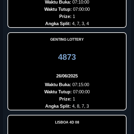
Waktu Buka:
07:10:00
Waktu Tutup:
07:00:00
Prize:
1
Angka Split:
4, 7, 3, 4
GENTING LOTTERY
4873
26/06/2025
Waktu Buka:
07:15:00
Waktu Tutup:
07:00:00
Prize:
1
Angka Split:
4, 8, 7, 3
LISBOA 4D 08