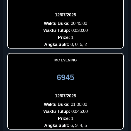
12/07/2025
Waktu Buka:
00:45:00
Waktu Tutup:
00:30:00
Prize:
1
Angka Split:
0, 0, 5, 2
MC EVENING
6945
12/07/2025
Waktu Buka:
01:00:00
Waktu Tutup:
00:45:00
Prize:
1
Angka Split:
6, 9, 4, 5