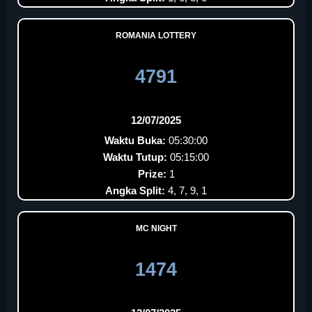
ROMANIA LOTTERY
4791
12/07/2025
Waktu Buka:
05:30:00
Waktu Tutup:
05:15:00
Prize:
1
Angka Split:
4, 7, 9, 1
MC NIGHT
1474