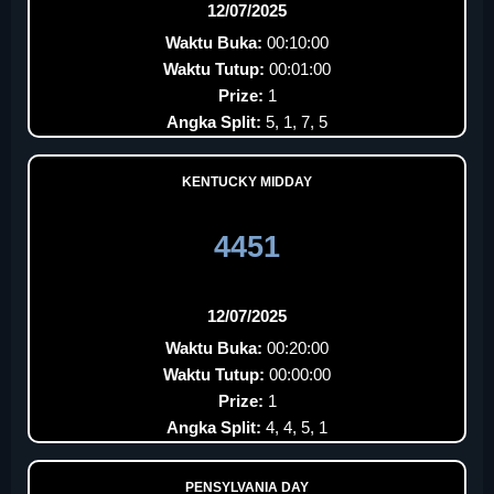
12/07/2025
Waktu Buka:
00:10:00
Waktu Tutup:
00:01:00
Prize:
1
Angka Split:
5, 1, 7, 5
KENTUCKY MIDDAY
4451
12/07/2025
Waktu Buka:
00:20:00
Waktu Tutup:
00:00:00
Prize:
1
Angka Split:
4, 4, 5, 1
PENSYLVANIA DAY