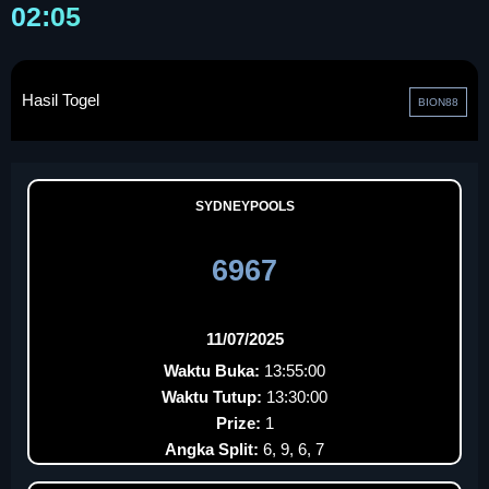
02:05
Hasil Togel
BION88
SYDNEYPOOLS
6967
11/07/2025
Waktu Buka:
13:55:00
Waktu Tutup:
13:30:00
Prize:
1
Angka Split:
6, 9, 6, 7