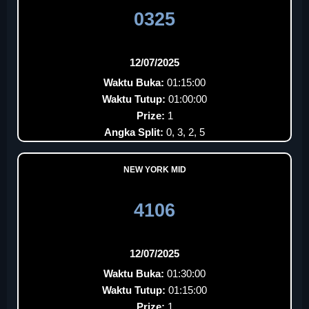
0325
12/07/2025
Waktu Buka:
01:15:00
Waktu Tutup:
01:00:00
Prize:
1
Angka Split:
0, 3, 2, 5
NEW YORK MID
4106
12/07/2025
Waktu Buka:
01:30:00
Waktu Tutup:
01:15:00
Prize:
1