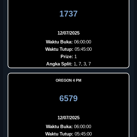
1737
12/07/2025
Waktu Buka:
06:00:00
Waktu Tutup:
05:45:00
Prize:
1
Angka Split:
1, 7, 3, 7
OREGON 4 PM
6579
12/07/2025
Waktu Buka:
06:00:00
Waktu Tutup:
05:45:00