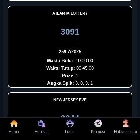
ATLANTA LOTTERY
3091
25/07/2025
Waktu Buka:
10:00:00
Waktu Tutup:
09:45:00
Prize:
1
Angka Split:
3, 0, 9, 1
NEW JERSEY EVE
3844
Home
Register
Login
Promosi
Hubungi kami
25/07/2025