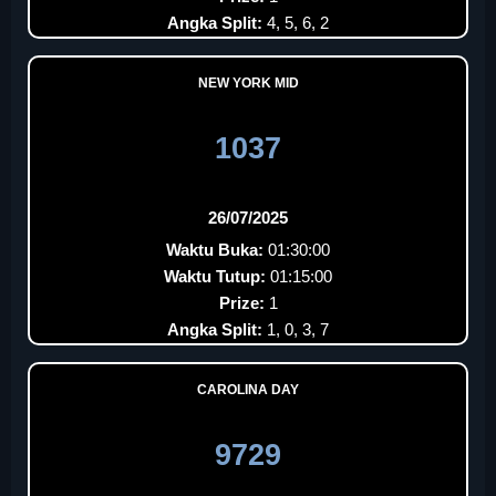
Angka Split:
4, 5, 6, 2
NEW YORK MID
1037
26/07/2025
Waktu Buka:
01:30:00
Waktu Tutup:
01:15:00
Prize:
1
Angka Split:
1, 0, 3, 7
CAROLINA DAY
9729