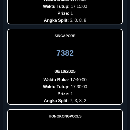
Waktu Tutup:
17:15:00
Prize:
1
Angka Split:
3, 0, 8, 8
SINGAPORE
7382
06/10/2025
Waktu Buka:
17:40:00
Waktu Tutup:
17:30:00
Prize:
1
Angka Split:
7, 3, 8, 2
HONGKONGPOOLS