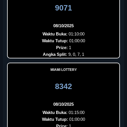
9071
08/10/2025
Waktu Buka:
01:10:00
Waktu Tutup:
01:00:00
Prize:
1
Angka Split:
9, 0, 7, 1
MIAMI LOTTERY
8342
08/10/2025
Waktu Buka:
01:15:00
Waktu Tutup:
01:00:00
Prize:
1