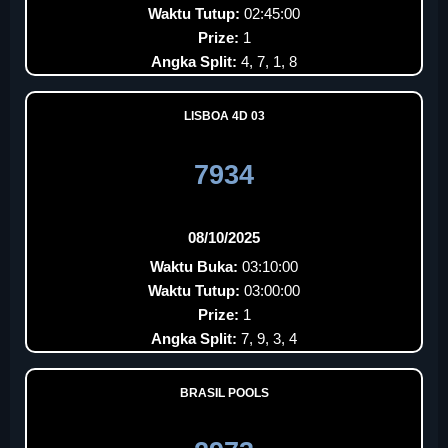
Waktu Tutup:
02:45:00
Prize:
1
Angka Split:
4, 7, 1, 8
LISBOA 4D 03
7934
08/10/2025
Waktu Buka:
03:10:00
Waktu Tutup:
03:00:00
Prize:
1
Angka Split:
7, 9, 3, 4
BRASIL POOLS