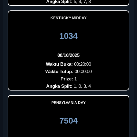
Angka Split:
5, 9, 7, 3
KENTUCKY MIDDAY
1034
08/10/2025
Waktu Buka:
00:20:00
Waktu Tutup:
00:00:00
Prize:
1
Angka Split:
1, 0, 3, 4
PENSYLVANIA DAY
7504