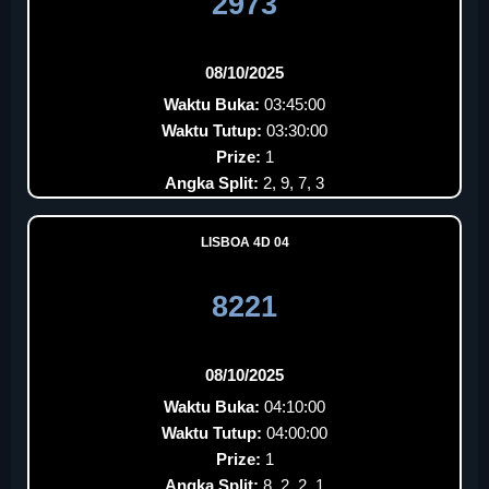
2973
08/10/2025
Waktu Buka:
03:45:00
Waktu Tutup:
03:30:00
Prize:
1
Angka Split:
2, 9, 7, 3
LISBOA 4D 04
8221
08/10/2025
Waktu Buka:
04:10:00
Waktu Tutup:
04:00:00
Prize:
1
Angka Split:
8, 2, 2, 1