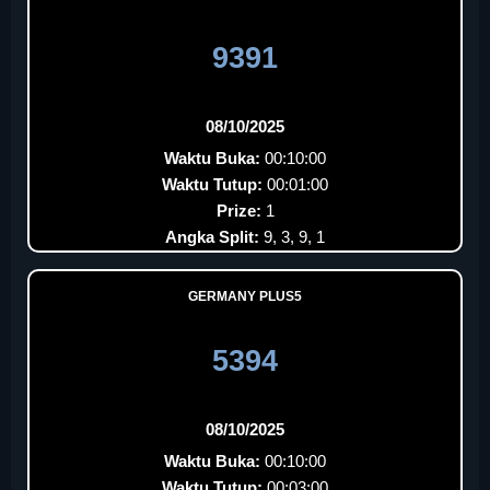
9391
08/10/2025
Waktu Buka:
00:10:00
Waktu Tutup:
00:01:00
Prize:
1
Angka Split:
9, 3, 9, 1
GERMANY PLUS5
5394
08/10/2025
Waktu Buka:
00:10:00
Waktu Tutup:
00:03:00