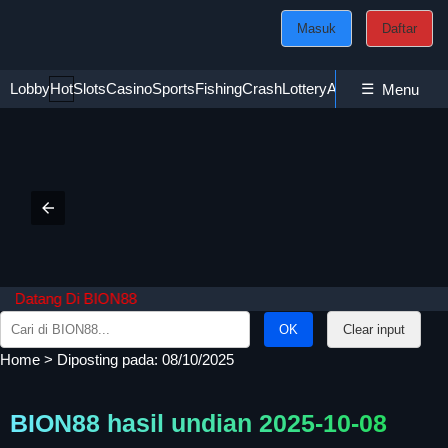
Masuk
Daftar
Lobby
Hot
Slots
Casino
Sports
Fishing
Crash
Lottery
Ayam
☰
Poker
Esport
Menu
tang Di BION88
Search
Clear input
for:
Home
>
Diposting pada: 08/10/2025
BION88 hasil undian 2025-10-08