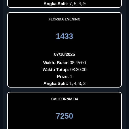
Angka Split:
7, 5, 4, 9
FLORIDA EVENING
1433
07/10/2025
Waktu Buka:
08:45:00
Waktu Tutup:
08:30:00
Prize:
1
Angka Split:
1, 4, 3, 3
CALIFORNIA D4
7250