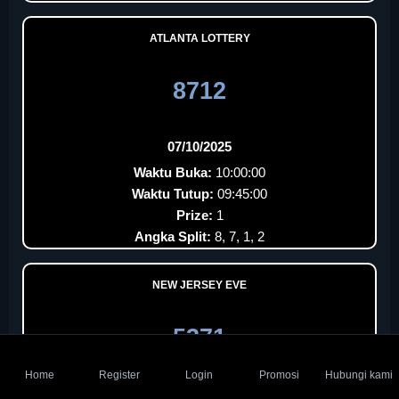
ATLANTA LOTTERY
8712
07/10/2025
Waktu Buka:
10:00:00
Waktu Tutup:
09:45:00
Prize:
1
Angka Split:
8, 7, 1, 2
NEW JERSEY EVE
5371
Home
Register
Login
Promosi
Hubungi kami
07/10/2025