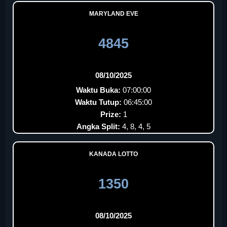
MARYLAND EVE
4845
08/10/2025
Waktu Buka:
07:00:00
Waktu Tutup:
06:45:00
Prize:
1
Angka Split:
4, 8, 4, 5
KANADA LOTTO
1350
08/10/2025