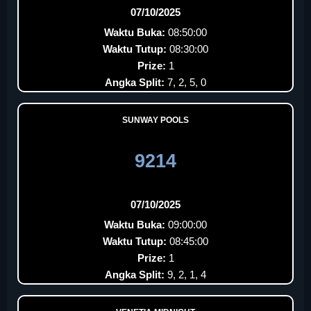
07/10/2025
Waktu Buka:
08:50:00
Waktu Tutup:
08:30:00
Prize:
1
Angka Split:
7, 2, 5, 0
SUNWAY POOLS
9214
07/10/2025
Waktu Buka:
09:00:00
Waktu Tutup:
08:45:00
Prize:
1
Angka Split:
9, 2, 1, 4