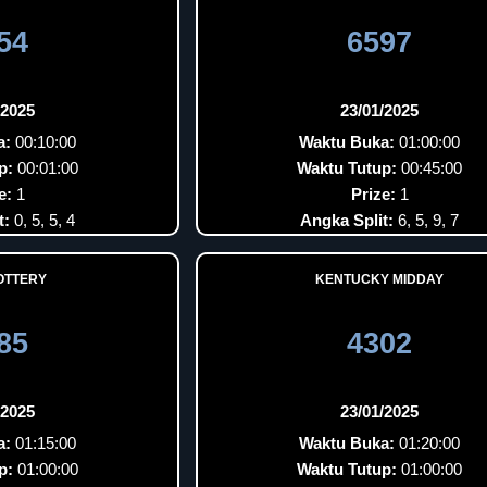
54
6597
/2025
23/01/2025
a:
00:10:00
Waktu Buka:
01:00:00
p:
00:01:00
Waktu Tutup:
00:45:00
e:
1
Prize:
1
t:
0, 5, 5, 4
Angka Split:
6, 5, 9, 7
OTTERY
KENTUCKY MIDDAY
85
4302
/2025
23/01/2025
a:
01:15:00
Waktu Buka:
01:20:00
p:
01:00:00
Waktu Tutup:
01:00:00