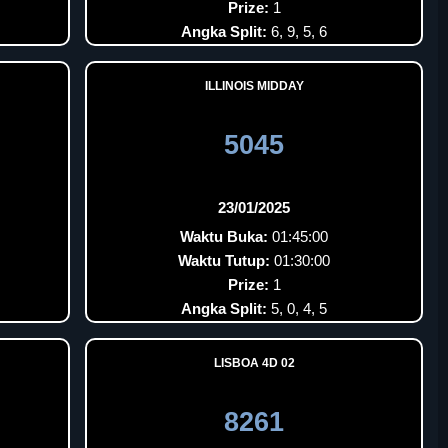
Prize:
1
Angka Split:
6, 9, 5, 6
ILLINOIS MIDDAY
5045
23/01/2025
Waktu Buka:
01:45:00
Waktu Tutup:
01:30:00
Prize:
1
Angka Split:
5, 0, 4, 5
LISBOA 4D 02
8261