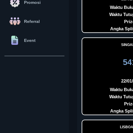
Promosi
Waktu Buk
Waktu Tutu
Referral
Priz
Angka Spli
Event
SINGA
54
22/01
Waktu Buk
Waktu Tutu
Priz
Angka Spli
LISBOA