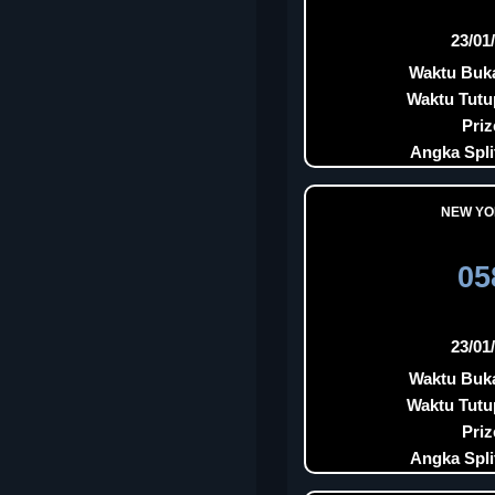
23/01
Waktu Buk
Waktu Tutu
Priz
Angka Spli
NEW YO
05
23/01
Waktu Buk
Waktu Tutu
Priz
Angka Spli