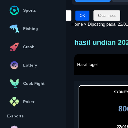
Sports
Search
Clear input
for:
Home
>
Diposting pada: 22/0
Fishing
hasil undian 20
Crash
Hasil Togel
Lottery
Cock Fight
SYDNE
Poker
80
E-sports
22/01