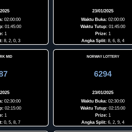
/2025
23/01/2025
a:
02:00:00
Waktu Buka:
02:00:00
p:
01:45:00
Waktu Tutup:
01:45:00
e:
1
Prize:
1
t:
8, 2, 0, 3
Angka Split:
8, 6, 8, 4
RK MID
NORWAY LOTTERY
87
6294
/2025
23/01/2025
a:
02:30:00
Waktu Buka:
02:30:00
p:
02:15:00
Waktu Tutup:
02:15:00
e:
1
Prize:
1
t:
0, 5, 8, 7
Angka Split:
6, 2, 9, 4