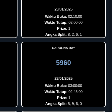
23/01/2025
Waktu Buka:
02:10:00
Waktu Tutup:
02:00:00
Prize:
1
Angka Split:
8, 2, 6, 1
CAROLINA DAY
5960
23/01/2025
Waktu Buka:
03:00:00
Waktu Tutup:
02:45:00
Prize:
1
Angka Split:
5, 9, 6, 0